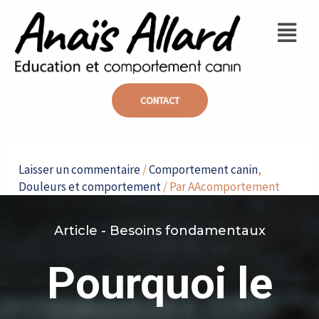
Aller
Menu
au
contenu
CONTACT
Navigation
des
Laisser un commentaire
/
Comportement canin
,
articles
Douleurs et comportement
/ Par
AAcomportement
Article - Besoins fondamentaux
Pourquoi le