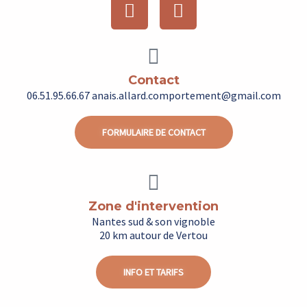
F
I
a
n
c
s
e
t
b
a
Contact
o
g
06.51.95.66.67 anais.allard.comportement@gmail.com
o
r
k
a
FORMULAIRE DE CONTACT
m
Zone d'intervention
Nantes sud & son vignoble
20 km autour de Vertou
INFO ET TARIFS