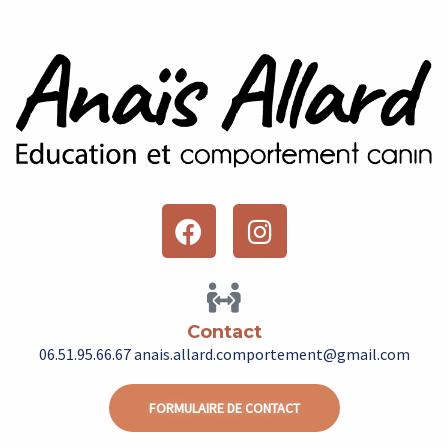
F
I
a
n
c
s
e
t
b
a
Contact
o
g
06.51.95.66.67 anais.allard.comportement@gmail.com
o
r
k
a
FORMULAIRE DE CONTACT
m